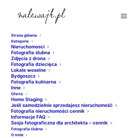
Strona główna
Kategorie
fotografie-bydgoszcz-noca
Nieruchomosci
Fotografia ślubna
Strona Główna
Bydgoszcz
Zdjęcia z drona
Bydgoszcz | Wenecja północy | Fotografie Bydgoszczy w
Fotografia dziecięca
Lokale weselne
odcieniach czerni i bieli
Bydgoszcz
fotografie-bydgoszcz-noca
Fotografia kulinarna
Inne
Oferta
Home Staging
Jeśli samodzielnie sprzedajesz nieruchomość
Fotografia nieruchomości cennik
Informacje FAQ
Sesja fotograficzna dla architekta – cennik
Fotografia ślubna
O mnie