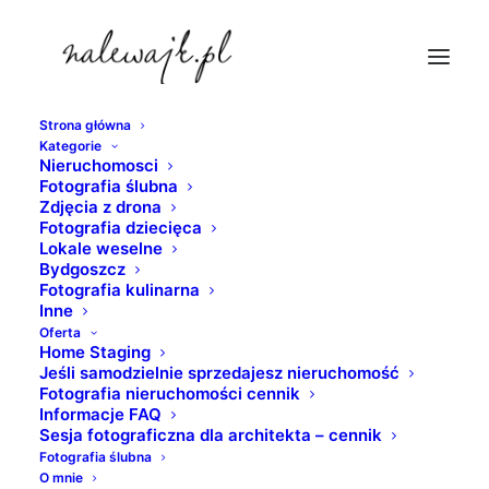
Strona główna
Kategorie
marina-bydgoszcz
Nieruchomosci
Fotografia ślubna
Strona Główna
Bydgoszcz
Zdjęcia z drona
Bydgoszcz | Wenecja północy | Fotografie Bydgoszczy w
Fotografia dziecięca
Lokale weselne
odcieniach czerni i bieli
Bydgoszcz
marina-bydgoszcz
Fotografia kulinarna
Inne
Oferta
Home Staging
Jeśli samodzielnie sprzedajesz nieruchomość
Fotografia nieruchomości cennik
Informacje FAQ
Sesja fotograficzna dla architekta – cennik
Fotografia ślubna
O mnie