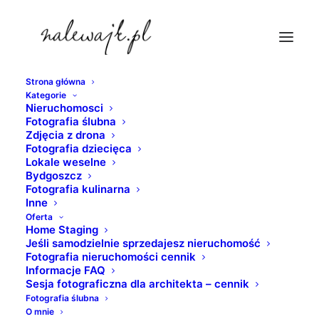
Strona główna
Kategorie
opera-nova
Nieruchomosci
Fotografia ślubna
Strona Główna
Bydgoszcz
Zdjęcia z drona
Bydgoszcz | Wenecja północy | Fotografie Bydgoszczy w
Fotografia dziecięca
Lokale weselne
odcieniach czerni i bieli
Bydgoszcz
opera-nova
Fotografia kulinarna
Inne
Oferta
Home Staging
Jeśli samodzielnie sprzedajesz nieruchomość
Fotografia nieruchomości cennik
Informacje FAQ
Sesja fotograficzna dla architekta – cennik
Fotografia ślubna
O mnie