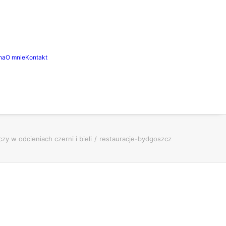
na
O mnie
Kontakt
y w odcieniach czerni i bieli
restauracje-bydgoszcz