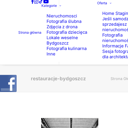
Oferta
Kategorie
Home Stagi
Nieruchomosci
Jeśli samodz
Fotografia ślubna
sprzedajesz
Zdjęcia z drona
nieruchomo
Fotografia dziecięca
Strona główna
Fotografia
Lokale weselne
nieruchomoś
Bydgoszcz
Informacje 
Fotografia kulinarna
Sesja fotogr
Inne
dla architekt
restauracje-bydgoszcz
Strona G