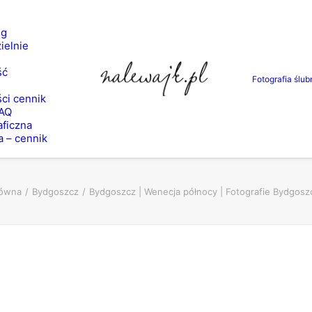
ng
ielnie
ść
Fotografia ślub
ci cennik
FAQ
aficzna
a – cennik
łówna
Bydgoszcz
Bydgoszcz | Wenecja północy | Fotografie Bydgoszcz