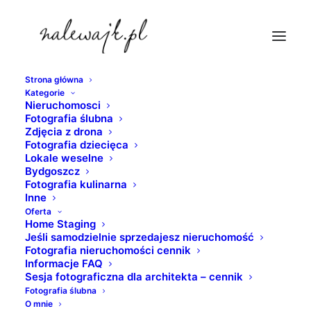
Strona główna
Kategorie
ulica-gdanska-bydgoszcz
Nieruchomosci
Fotografia ślubna
Strona Główna
Bydgoszcz
Zdjęcia z drona
Bydgoszcz | Wenecja północy | Fotografie Bydgoszczy w
Fotografia dziecięca
Lokale weselne
odcieniach czerni i bieli
Bydgoszcz
ulica-gdanska-bydgoszcz
Fotografia kulinarna
Inne
Oferta
Home Staging
Jeśli samodzielnie sprzedajesz nieruchomość
Fotografia nieruchomości cennik
Informacje FAQ
Sesja fotograficzna dla architekta – cennik
Fotografia ślubna
O mnie