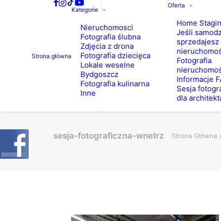
Oferta
Kategorie
Home Stagi
Nieruchomosci
Jeśli samodz
Fotografia ślubna
sprzedajesz
Zdjęcia z drona
nieruchomo
Fotografia dziecięca
Strona główna
Fotografia
Lokale weselne
nieruchomoś
Bydgoszcz
Informacje 
Fotografia kulinarna
Sesja fotogr
Inne
dla architekt
sesja-fotograficzna-wnetrz
Strona Główna