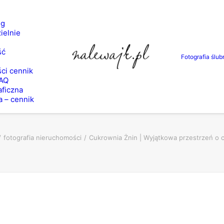
ng
ielnie
ść
Fotografia ślub
ci cennik
FAQ
aficzna
a – cennik
fotografia nieruchomości
Cukrownia Żnin | Wyjątkowa przestrzeń o