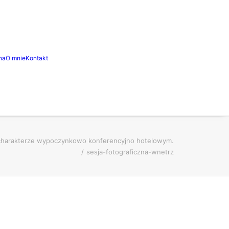
na
O mnie
Kontakt
 charakterze wypoczynkowo konferencyjno hotelowym.
sesja-fotograficzna-wnetrz