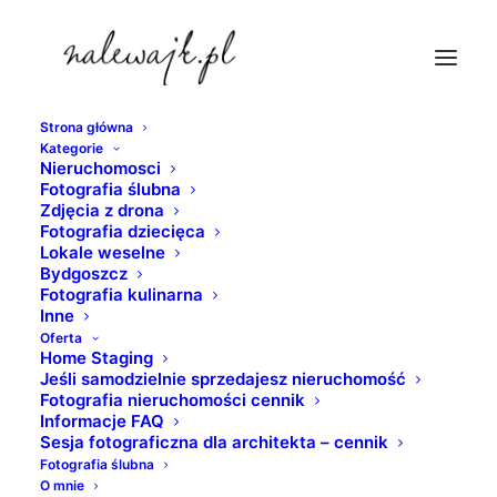
Strona główna
Kategorie
fotograf-nieruchomosci
Nieruchomosci
Fotografia ślubna
Strona Główna
nieruchomosci
Zdjęcia z drona
Akademik UAM | Poznań - Morasko
Fotografia dziecięca
Lokale weselne
fotograf-nieruchomosci
Bydgoszcz
Fotografia kulinarna
Inne
Oferta
Home Staging
Jeśli samodzielnie sprzedajesz nieruchomość
Fotografia nieruchomości cennik
Informacje FAQ
Sesja fotograficzna dla architekta – cennik
Fotografia ślubna
O mnie