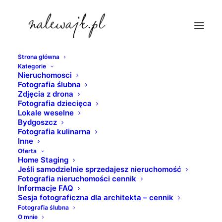
Strona główna
Kategorie
zdjecia-nieruchomosci-torun
Nieruchomosci
Fotografia ślubna
Strona Główna
nieruchomosci
Zdjęcia z drona
Sesje fotograficzne mieszkań i apartamentów
Fotografia dziecięca
Lokale weselne
zdjecia-nieruchomosci-torun
Bydgoszcz
Fotografia kulinarna
Inne
Oferta
Home Staging
Jeśli samodzielnie sprzedajesz nieruchomość
Fotografia nieruchomości cennik
Informacje FAQ
Sesja fotograficzna dla architekta – cennik
Fotografia ślubna
O mnie