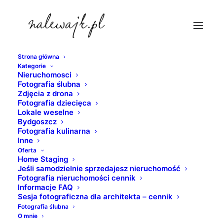
Strona główna
Kategorie
fotograf-nalewajk
Nieruchomosci
Fotografia ślubna
Strona Główna
nieruchomosci
Zdjęcia z drona
Zdjęcia wnętrz i nieruchomości | Sesje fotograficzne
Fotografia dziecięca
Lokale weselne
obiektów użyteczności publicznej
Bydgoszcz
fotograf-nalewajk
Fotografia kulinarna
Inne
Oferta
Home Staging
Jeśli samodzielnie sprzedajesz nieruchomość
Fotografia nieruchomości cennik
Informacje FAQ
Sesja fotograficzna dla architekta – cennik
Fotografia ślubna
O mnie