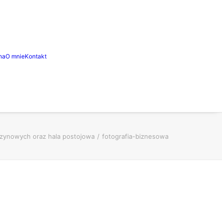
na
O mnie
Kontakt
szynowych oraz hala postojowa
fotografia-biznesowa