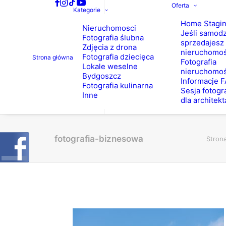
Oferta
Kategorie
Home Stagi
Nieruchomosci
Jeśli samodz
Fotografia ślubna
sprzedajesz
Zdjęcia z drona
nieruchomo
Fotografia dziecięca
Strona główna
Fotografia
Lokale weselne
nieruchomoś
Bydgoszcz
Informacje 
Fotografia kulinarna
Sesja fotogr
Inne
dla architekt
fotografia-biznesowa
Stron