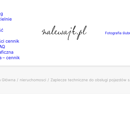
ng
ielnie
ść
Fotografia ślub
ci cennik
FAQ
aficzna
a – cennik
a Główna
nieruchomosci
Zaplecze techniczne do obsługi pojazdów 