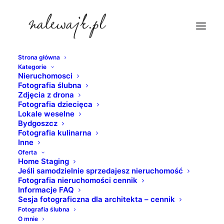
Strona główna
Kategorie
sesja-biura
Nieruchomosci
Fotografia ślubna
Strona Główna
nieruchomosci
Zdjęcia z drona
Zaplecze techniczne do obsługi pojazdów szynowych
Fotografia dziecięca
Lokale weselne
oraz hala postojowa
Bydgoszcz
sesja-biura
Fotografia kulinarna
Inne
Oferta
Home Staging
Jeśli samodzielnie sprzedajesz nieruchomość
Fotografia nieruchomości cennik
Informacje FAQ
Sesja fotograficzna dla architekta – cennik
Fotografia ślubna
O mnie