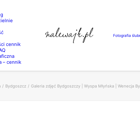
ng
ielnie
ść
Fotografia ślub
ci cennik
FAQ
aficzna
a – cennik
a
Bydgoszcz
Galeria zdjęć Bydgoszczy | Wyspa Młyńska | Wenecja Byd