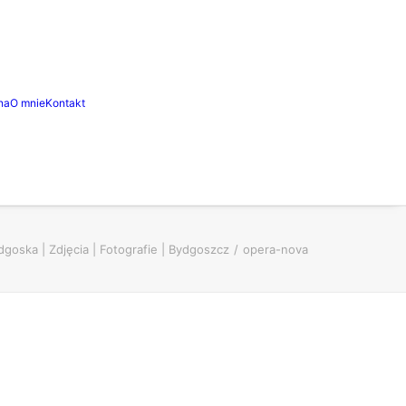
na
O mnie
Kontakt
goska | Zdjęcia | Fotografie | Bydgoszcz
opera-nova