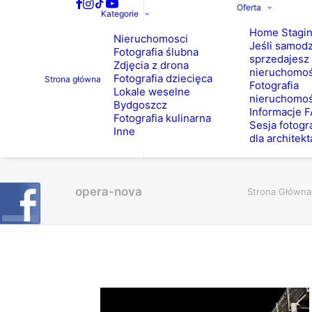
Oferta
Kategorie
Home Stagi
Nieruchomosci
Jeśli samodz
Fotografia ślubna
sprzedajesz
Zdjęcia z drona
nieruchomo
Fotografia dziecięca
Strona główna
Fotografia
Lokale weselne
nieruchomoś
Bydgoszcz
Informacje 
Fotografia kulinarna
Sesja fotogr
Inne
dla architekt
opera-nova
Strona Główna