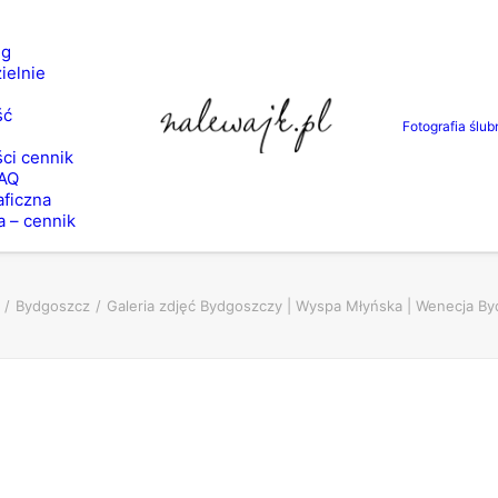
ng
ielnie
ść
Fotografia ślub
ci cennik
FAQ
aficzna
a – cennik
Bydgoszcz
Galeria zdjęć Bydgoszczy | Wyspa Młyńska | Wenecja Byd