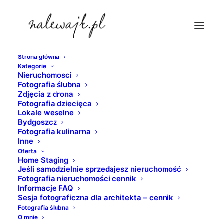
Strona główna
Kategorie
apartament-sprzedam-nowy-port
Nieruchomosci
Fotografia ślubna
Strona Główna
fotografia nieruchomości
Zdjęcia z drona
Fotografie dla deweloperów
Fotografia dziecięca
Lokale weselne
apartament-sprzedam-nowy-port
Bydgoszcz
Fotografia kulinarna
Inne
Oferta
Home Staging
Jeśli samodzielnie sprzedajesz nieruchomość
Fotografia nieruchomości cennik
Informacje FAQ
Sesja fotograficzna dla architekta – cennik
Fotografia ślubna
O mnie