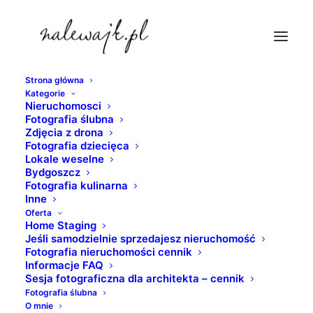
Strona główna
Kategorie
bydgoszcz-deweloper
Nieruchomosci
Fotografia ślubna
Strona Główna
fotografia nieruchomości
Zdjęcia z drona
Fotografie dla deweloperów
bydgoszcz-deweloper
Fotografia dziecięca
Lokale weselne
Bydgoszcz
Fotografia kulinarna
Inne
Oferta
Home Staging
Jeśli samodzielnie sprzedajesz nieruchomość
Fotografia nieruchomości cennik
Informacje FAQ
Sesja fotograficzna dla architekta – cennik
Fotografia ślubna
O mnie