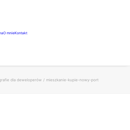
na
O mnie
Kontakt
grafie dla deweloperów
mieszkanie-kupie-nowy-port