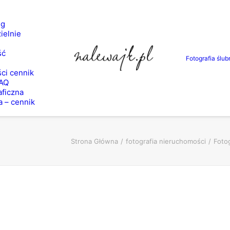
ng
ielnie
ść
Fotografia ślub
ci cennik
FAQ
aficzna
a – cennik
Strona Główna
fotografia nieruchomości
Foto