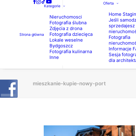
Oferta
Kategorie
Home Stagi
Nieruchomosci
Jeśli samodz
Fotografia ślubna
sprzedajesz
Zdjęcia z drona
nieruchomo
Fotografia dziecięca
Strona główna
Fotografia
Lokale weselne
nieruchomoś
Bydgoszcz
Informacje 
Fotografia kulinarna
Sesja fotogr
Inne
dla architekt
mieszkanie-kupie-nowy-port