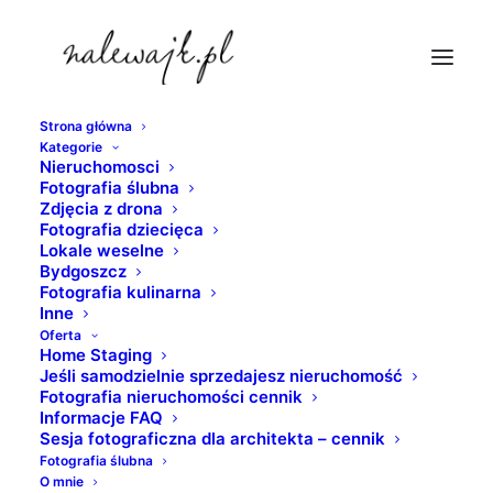
Strona główna
Kategorie
najladniejsze-mieszkania-bydgoszcz
Nieruchomosci
Fotografia ślubna
Strona Główna
fotografia nieruchomości
Zdjęcia z drona
Fotografie dla deweloperów
Fotografia dziecięca
Lokale weselne
najladniejsze-mieszkania-bydgoszcz
Bydgoszcz
Fotografia kulinarna
Inne
Oferta
Home Staging
Jeśli samodzielnie sprzedajesz nieruchomość
Fotografia nieruchomości cennik
Informacje FAQ
Sesja fotograficzna dla architekta – cennik
Fotografia ślubna
O mnie