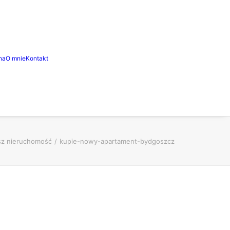
na
O mnie
Kontakt
esz nieruchomość
kupie-nowy-apartament-bydgoszcz