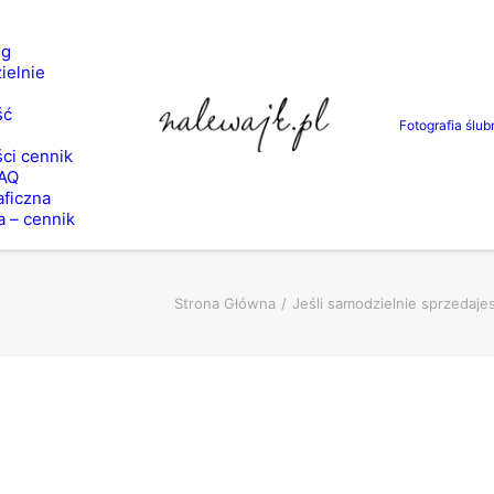
ng
ielnie
ść
Fotografia ślub
ci cennik
FAQ
aficzna
a – cennik
Strona Główna
Jeśli samodzielnie sprzedaj