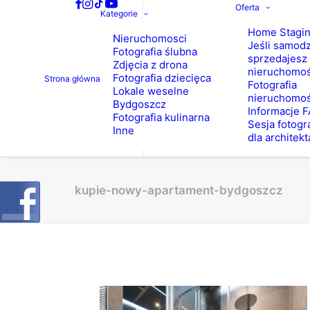
Oferta
Kategorie
Home Stagi
Nieruchomosci
Jeśli samodz
Fotografia ślubna
sprzedajesz
Zdjęcia z drona
nieruchomo
Fotografia dziecięca
Strona główna
Fotografia
Lokale weselne
nieruchomoś
Bydgoszcz
Informacje 
Fotografia kulinarna
Sesja fotogr
Inne
dla architekt
kupie-nowy-apartament-bydgoszcz