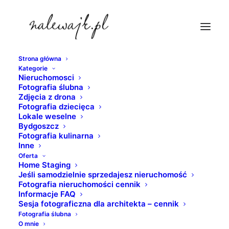
Strona główna
Kategorie
mercedes-do-slubu-bydgoszcz
Nieruchomosci
Fotografia ślubna
Strona Główna
Fotografia ślubna
Zdjęcia z drona
Limuzyny ślubne | Samochody do ślubu | Auta zabytkowe
Fotografia dziecięca
Lokale weselne
| Pojazdy retro, współczesne i sportowe
Bydgoszcz
mercedes-do-slubu-bydgoszcz
Fotografia kulinarna
Inne
Oferta
Home Staging
Jeśli samodzielnie sprzedajesz nieruchomość
Fotografia nieruchomości cennik
Informacje FAQ
Sesja fotograficzna dla architekta – cennik
Fotografia ślubna
O mnie