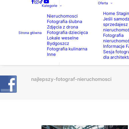
Oferta
Kategorie
Home Stagi
Nieruchomosci
Jeśli samodz
Fotografia ślubna
sprzedajesz
Zdjęcia z drona
nieruchomo
Fotografia dziecięca
Strona główna
Fotografia
Lokale weselne
nieruchomoś
Bydgoszcz
Informacje 
Fotografia kulinarna
Sesja fotogr
Inne
dla architekt
najlepszy-fotograf-nieruchomosci