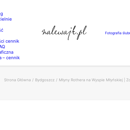
ng
ielnie
ść
Fotografia ślub
ci cennik
FAQ
aficzna
a – cennik
Strona Główna
Bydgoszcz
Młyny Rothera na Wyspie Młyńskiej | Zd