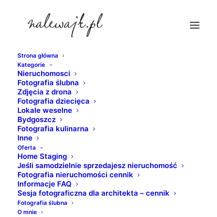
Strona główna
Kategorie
sesje-fotograficzne-hoteli
Nieruchomosci
Fotografia ślubna
Strona Główna
Bydgoszcz
Zdjęcia z drona
Młyny Rothera na Wyspie Młyńskiej | Zdjęcia
Fotografia dziecięca
Lokale weselne
industrialnych wnętrz | Fotografia nieruchomości
Bydgoszcz
sesje-fotograficzne-hoteli
Fotografia kulinarna
Inne
Oferta
Home Staging
Jeśli samodzielnie sprzedajesz nieruchomość
Fotografia nieruchomości cennik
Informacje FAQ
Sesja fotograficzna dla architekta – cennik
Fotografia ślubna
O mnie