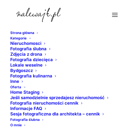
Strona główna
Kategorie
zdjecia-dronowe-bydgoszcz
Nieruchomosci
Fotografia ślubna
Strona Główna
Bydgoszcz
Zdjęcia z drona
Młyny Rothera | Wyspa Młyńska | Bydgoszcz | Zdjęcia
Fotografia dziecięca
Lokale weselne
nieruchomości z drona
Bydgoszcz
zdjecia-dronowe-bydgoszcz
Fotografia kulinarna
Inne
Oferta
Home Staging
Jeśli samodzielnie sprzedajesz nieruchomość
Fotografia nieruchomości cennik
Informacje FAQ
Sesja fotograficzna dla architekta – cennik
Fotografia ślubna
O mnie