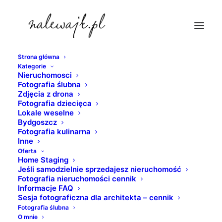
Strona główna
Kategorie
obraczki-tytanowe
Nieruchomosci
Fotografia ślubna
Strona Główna
Fotografia ślubna
Zdjęcia z drona
Obrączki ślubne | Fotografia ślubna | Zdjęcia obrączek
Fotografia dziecięca
Lokale weselne
podczas pleneru ślubnego
Bydgoszcz
obraczki-tytanowe
Fotografia kulinarna
Inne
Oferta
Home Staging
Jeśli samodzielnie sprzedajesz nieruchomość
Fotografia nieruchomości cennik
Informacje FAQ
Sesja fotograficzna dla architekta – cennik
Fotografia ślubna
O mnie