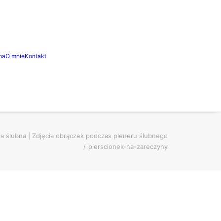
na
O mnie
Kontakt
ia ślubna | Zdjęcia obrączek podczas pleneru ślubnego
pierscionek-na-zareczyny