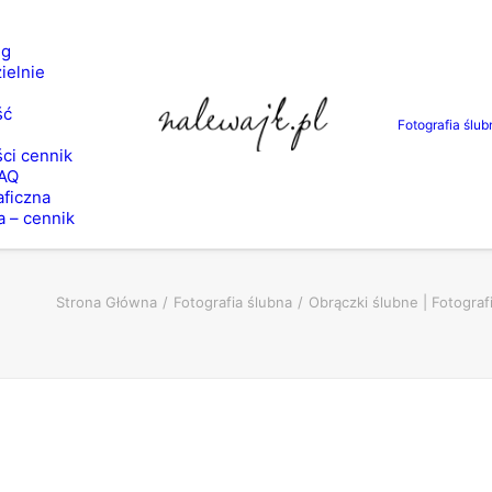
ng
ielnie
ść
Fotografia ślub
ci cennik
FAQ
aficzna
a – cennik
Strona Główna
Fotografia ślubna
Obrączki ślubne | Fotograf