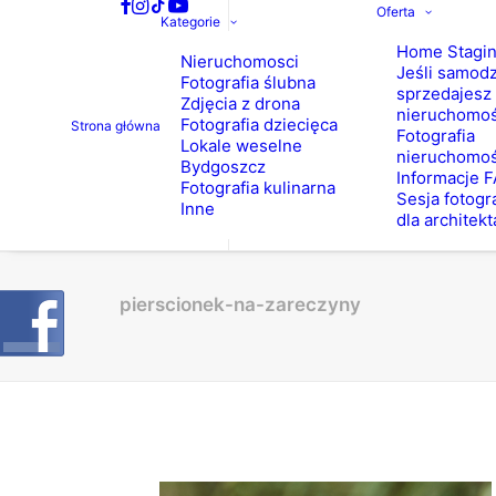
Oferta
Kategorie
Home Stagi
Nieruchomosci
Jeśli samodz
Fotografia ślubna
sprzedajesz
Zdjęcia z drona
nieruchomo
Fotografia dziecięca
Strona główna
Fotografia
Lokale weselne
nieruchomoś
Bydgoszcz
Informacje 
Fotografia kulinarna
Sesja fotogr
Inne
dla architekt
pierscionek-na-zareczyny