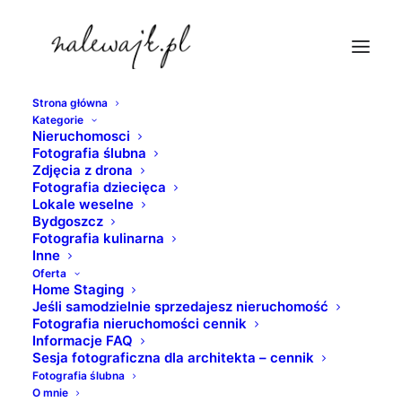
Strona główna
Kategorie
fotografia-slubna-sopot
Nieruchomosci
Fotografia ślubna
Strona Główna
Fotografia ślubna
Zdjęcia z drona
Plener ślubny nad morzem | Sesja ślubna w plenerze |
Fotografia dziecięca
Lokale weselne
Trójmiasto
Bydgoszcz
fotografia-slubna-sopot
Fotografia kulinarna
Inne
Oferta
Home Staging
Jeśli samodzielnie sprzedajesz nieruchomość
Fotografia nieruchomości cennik
Informacje FAQ
Sesja fotograficzna dla architekta – cennik
Fotografia ślubna
O mnie