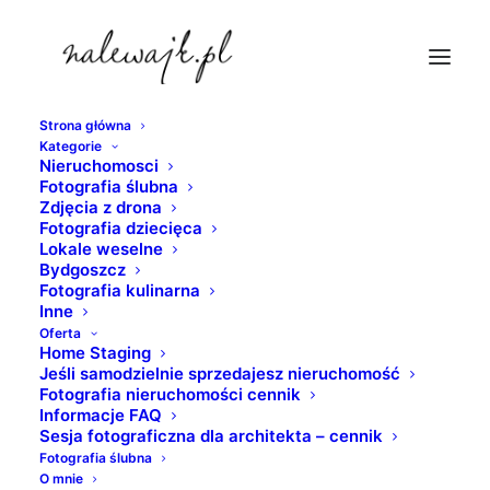
Strona główna
Kategorie
bydgoszcz-mieszkanie-kupie
Nieruchomosci
Fotografia ślubna
Strona Główna
nieruchomosci
Zdjęcia z drona
Mieszkanie do wynajęcia | River Tower Bydgoszcz | Sesja
Fotografia dziecięca
Lokale weselne
fotograficzna mieszkania
Bydgoszcz
bydgoszcz-mieszkanie-kupie
Fotografia kulinarna
Inne
Oferta
Home Staging
Jeśli samodzielnie sprzedajesz nieruchomość
Fotografia nieruchomości cennik
Informacje FAQ
Sesja fotograficzna dla architekta – cennik
Fotografia ślubna
O mnie