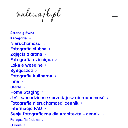
Strona główna
Kategorie
mieszkania-torun
Nieruchomosci
Fotografia ślubna
Strona Główna
nieruchomosci
Zdjęcia z drona
Mieszkanie do wynajęcia | River Tower Bydgoszcz | Sesja
Fotografia dziecięca
Lokale weselne
fotograficzna mieszkania
Bydgoszcz
mieszkania-torun
Fotografia kulinarna
Inne
Oferta
Home Staging
Jeśli samodzielnie sprzedajesz nieruchomość
Fotografia nieruchomości cennik
Informacje FAQ
Sesja fotograficzna dla architekta – cennik
Fotografia ślubna
O mnie