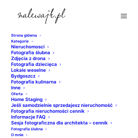
Strona główna
Kategorie
river-tower-apartamenty
Nieruchomosci
Fotografia ślubna
Strona Główna
nieruchomosci
Zdjęcia z drona
Mieszkanie do wynajęcia | River Tower Bydgoszcz | Sesja
Fotografia dziecięca
Lokale weselne
fotograficzna mieszkania
Bydgoszcz
river-tower-apartamenty
Fotografia kulinarna
Inne
Oferta
Home Staging
Jeśli samodzielnie sprzedajesz nieruchomość
Fotografia nieruchomości cennik
Informacje FAQ
Sesja fotograficzna dla architekta – cennik
Fotografia ślubna
O mnie