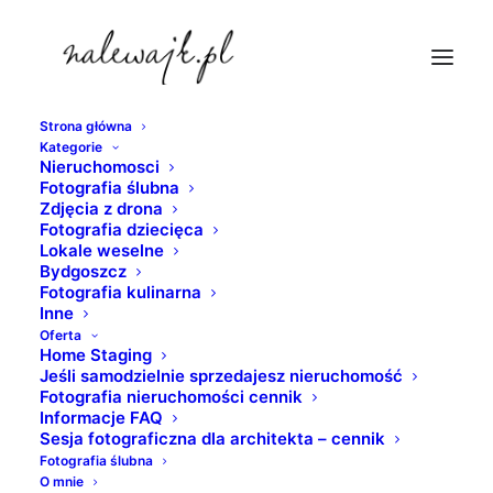
Strona główna
Kategorie
zdjecia-apartamentow-bydgoszcz
Nieruchomosci
Fotografia ślubna
Strona Główna
nieruchomosci
Zdjęcia z drona
Mieszkanie do wynajęcia | River Tower Bydgoszcz | Sesja
Fotografia dziecięca
Lokale weselne
fotograficzna mieszkania
Bydgoszcz
zdjecia-apartamentow-bydgoszcz
Fotografia kulinarna
Inne
Oferta
Home Staging
Jeśli samodzielnie sprzedajesz nieruchomość
Fotografia nieruchomości cennik
Informacje FAQ
Sesja fotograficzna dla architekta – cennik
Fotografia ślubna
O mnie