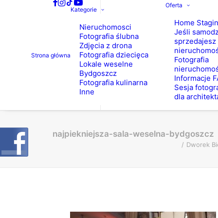
Oferta
Kategorie
Home Stagi
Nieruchomosci
Jeśli samodz
Fotografia ślubna
sprzedajesz
Zdjęcia z drona
nieruchomo
Fotografia dziecięca
Strona główna
Fotografia
Lokale weselne
nieruchomoś
Bydgoszcz
Informacje 
Fotografia kulinarna
Sesja fotogr
Inne
dla architekt
najpiekniejsza-sala-weselna-bydgoszcz
Dworek Bie