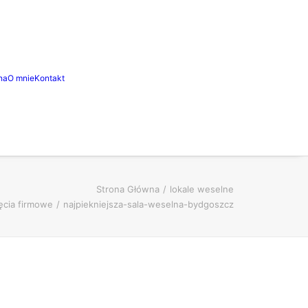
na
O mnie
Kontakt
Strona Główna
lokale weselne
jęcia firmowe
najpiekniejsza-sala-weselna-bydgoszcz