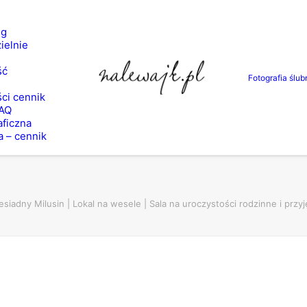
ng
ielnie
ść
Fotografia ślub
ci cennik
FAQ
aficzna
a – cennik
siadny Milusin | Lokal na wesele | Sala na uroczystości rodzinne i przy