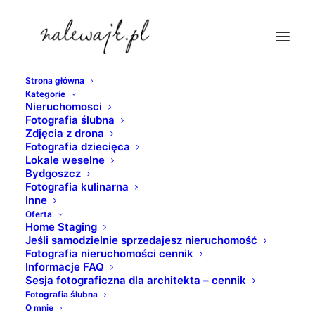
Strona główna
Kategorie
fotograf-biznesowy
Nieruchomosci
Fotografia ślubna
Strona Główna
nieruchomosci
Zdjęcia z drona
Sesja biznesowa | Fotografie wizerunkowe | Zdjęcia
Fotografia dziecięca
Lokale weselne
portretowe | Fotografie nieruchomości
Bydgoszcz
fotograf-biznesowy
Fotografia kulinarna
Inne
Oferta
Home Staging
Jeśli samodzielnie sprzedajesz nieruchomość
Fotografia nieruchomości cennik
Informacje FAQ
Sesja fotograficzna dla architekta – cennik
Fotografia ślubna
O mnie