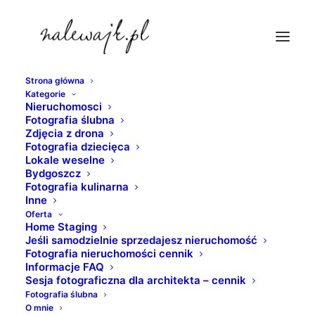
Strona główna
Kategorie
fotograf-bydgoszcz
Nieruchomosci
Fotografia ślubna
Strona Główna
nieruchomosci
Zdjęcia z drona
Sesja biznesowa | Fotografie wizerunkowe | Zdjęcia
Fotografia dziecięca
Lokale weselne
portretowe | Fotografie nieruchomości
Bydgoszcz
fotograf-bydgoszcz
Fotografia kulinarna
Inne
Oferta
Home Staging
Jeśli samodzielnie sprzedajesz nieruchomość
Fotografia nieruchomości cennik
Informacje FAQ
Sesja fotograficzna dla architekta – cennik
Fotografia ślubna
O mnie