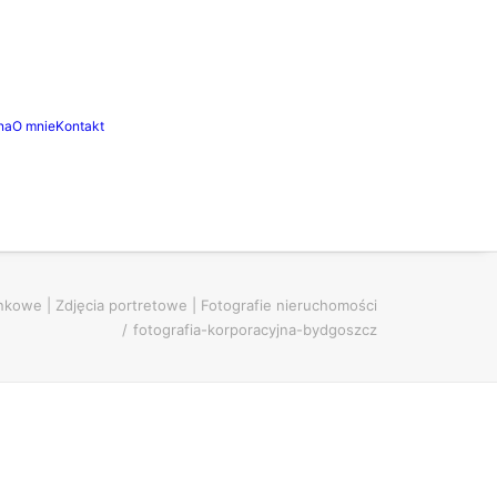
na
O mnie
Kontakt
nkowe | Zdjęcia portretowe | Fotografie nieruchomości
fotografia-korporacyjna-bydgoszcz