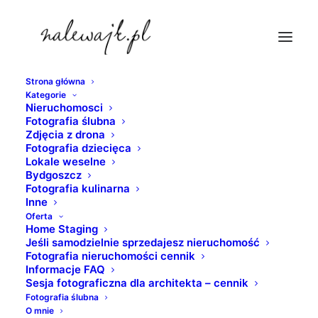
Strona główna
Kategorie
market-leroy-merlin
Nieruchomosci
Fotografia ślubna
Strona Główna
nieruchomosci
Zdjęcia z drona
Sesja fotograficzna | Przebudowa centrum handlowego |
Fotografia dziecięca
Lokale weselne
Inwestycja: market budowlany
Bydgoszcz
market-leroy-merlin
Fotografia kulinarna
Inne
Oferta
Home Staging
Jeśli samodzielnie sprzedajesz nieruchomość
Fotografia nieruchomości cennik
Informacje FAQ
Sesja fotograficzna dla architekta – cennik
Fotografia ślubna
O mnie