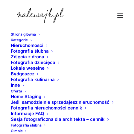
Strona główna
Kategorie
zdjecia-marketow
Nieruchomosci
Fotografia ślubna
Strona Główna
nieruchomosci
Zdjęcia z drona
Sesja fotograficzna | Przebudowa centrum handlowego |
Fotografia dziecięca
Lokale weselne
Inwestycja: market budowlany
Bydgoszcz
zdjecia-marketow
Fotografia kulinarna
Inne
Oferta
Home Staging
Jeśli samodzielnie sprzedajesz nieruchomość
Fotografia nieruchomości cennik
Informacje FAQ
Sesja fotograficzna dla architekta – cennik
Fotografia ślubna
O mnie