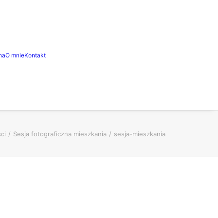
na
O mnie
Kontakt
ci
Sesja fotograficzna mieszkania
sesja-mieszkania