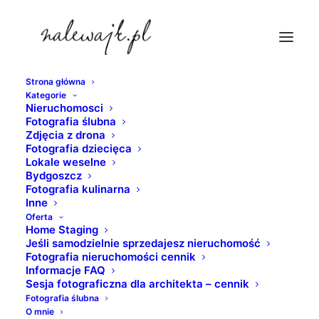
Strona główna
Kategorie
sesje-apartamentow
Nieruchomosci
Fotografia ślubna
Strona Główna
nieruchomosci
Zdjęcia z drona
Sesja fotograficzna mieszkania
sesje-apartamentow
Fotografia dziecięca
Lokale weselne
Bydgoszcz
Fotografia kulinarna
Inne
Oferta
Home Staging
Jeśli samodzielnie sprzedajesz nieruchomość
Fotografia nieruchomości cennik
Informacje FAQ
Sesja fotograficzna dla architekta – cennik
Fotografia ślubna
O mnie