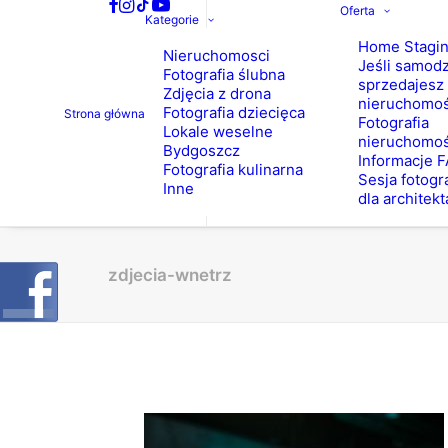
Oferta
Kategorie
Home Stagi
Nieruchomosci
Jeśli samodz
Fotografia ślubna
sprzedajesz
Zdjęcia z drona
nieruchomo
Fotografia dziecięca
Strona główna
Fotografia
Lokale weselne
nieruchomoś
Bydgoszcz
Informacje 
Fotografia kulinarna
Sesja fotogr
Inne
dla architekt
zdjecia-wnetrz