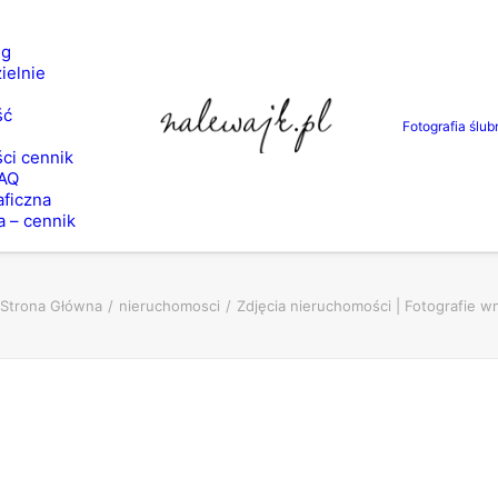
ng
ielnie
ść
Fotografia ślub
ci cennik
FAQ
aficzna
a – cennik
Strona Główna
nieruchomosci
Zdjęcia nieruchomości | Fotografie wn