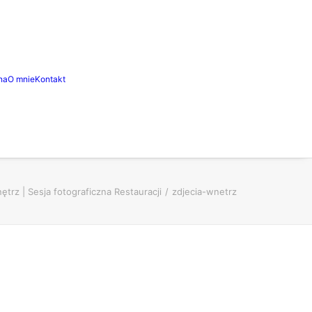
na
O mnie
Kontakt
ętrz | Sesja fotograficzna Restauracji
zdjecia-wnetrz