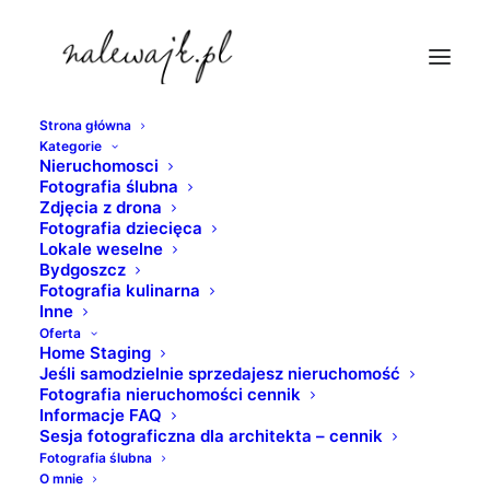
Strona główna
Kategorie
miejsca-na-sesje-slubna-bydgoszcz
Nieruchomosci
Fotografia ślubna
Strona Główna
Fotografia ślubna
Sesja narzeczenska
Zdjęcia z drona
miejsca-na-sesje-slubna-bydgoszcz
Fotografia dziecięca
Lokale weselne
Bydgoszcz
Fotografia kulinarna
Inne
Oferta
Home Staging
Jeśli samodzielnie sprzedajesz nieruchomość
Fotografia nieruchomości cennik
Informacje FAQ
Sesja fotograficzna dla architekta – cennik
Fotografia ślubna
O mnie