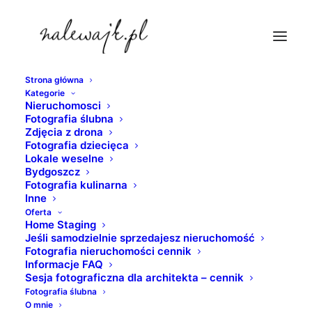
Strona główna
Kategorie
fotograf-mieszkan-bydgoszcz
Nieruchomosci
Fotografia ślubna
Strona Główna
nieruchomosci
Zdjęcia z drona
Sesje fotograficzne mieszkań, domów i apartamentów dla
Fotografia dziecięca
Lokale weselne
projektantów wnętrz i architektów
Bydgoszcz
fotograf-mieszkan-bydgoszcz
Fotografia kulinarna
Inne
Oferta
Home Staging
Jeśli samodzielnie sprzedajesz nieruchomość
Fotografia nieruchomości cennik
Informacje FAQ
Sesja fotograficzna dla architekta – cennik
Fotografia ślubna
O mnie