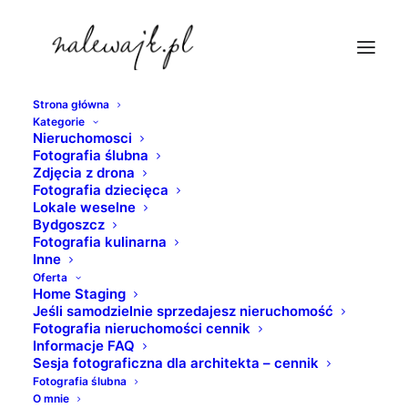
Strona główna
Kategorie
bydgoszcz-wyspa-mlynska
Nieruchomosci
Fotografia ślubna
Strona Główna
Bydgoszcz
Zdjęcia z drona
Galeria zdjęć | Fotografie architektury | Bydgoszcz, warto
Fotografia dziecięca
Lokale weselne
tu być
Bydgoszcz
bydgoszcz-wyspa-mlynska
Fotografia kulinarna
Inne
Oferta
Home Staging
Jeśli samodzielnie sprzedajesz nieruchomość
Fotografia nieruchomości cennik
Informacje FAQ
Sesja fotograficzna dla architekta – cennik
Fotografia ślubna
O mnie