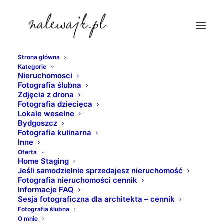
Strona główna
Kategorie
fotografie-domow-inowroclaw
Nieruchomosci
Fotografia ślubna
Strona Główna
nieruchomosci
Zdjęcia z drona
Zdjęcia bloku mieszkalnego | Fotografie z poziomu terenu
Fotografia dziecięca
Lokale weselne
i z wysokości | Zdjęcia podczas dnia i nocą
Bydgoszcz
fotografie-domow-inowroclaw
Fotografia kulinarna
Inne
Oferta
Home Staging
Jeśli samodzielnie sprzedajesz nieruchomość
Fotografia nieruchomości cennik
Informacje FAQ
Sesja fotograficzna dla architekta – cennik
Fotografia ślubna
O mnie