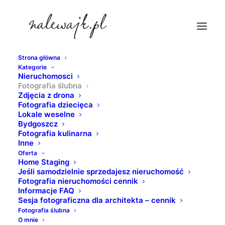
Strona główna
Kategorie
Nieruchomosci
Fotografia ślubna
Zdjęcia z drona
Fotografia dziecięca
Dj na wesele |
Lokale weselne
Bydgoszcz
Wodzirej | Prezenter |
Fotografia kulinarna
Inne
Konferansjer | Dj
Oferta
Home Staging
weselny | Fotografia
Jeśli samodzielnie sprzedajesz nieruchomość
Fotografia nieruchomości cennik
ślubna Bydgoszcz
Informacje FAQ
Sesja fotograficzna dla architekta – cennik
Fotografia ślubna
6 LIPCA 2017
|
W
FOTOGRAFIA ŚLUBNA
|
PRZEZ
PIOTR
O mnie