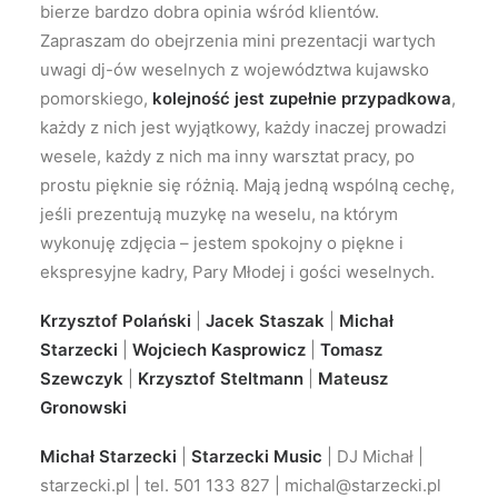
bierze bardzo dobra opinia wśród klientów.
Zapraszam do obejrzenia mini prezentacji wartych
uwagi dj-ów weselnych z województwa kujawsko
pomorskiego,
kolejność jest zupełnie przypadkowa
,
każdy z nich jest wyjątkowy, każdy inaczej prowadzi
wesele, każdy z nich ma inny warsztat pracy, po
prostu pięknie się różnią. Mają jedną wspólną cechę,
jeśli prezentują muzykę na weselu, na którym
wykonuję zdjęcia – jestem spokojny o piękne i
ekspresyjne kadry, Pary Młodej i gości weselnych.
Krzysztof Polański
|
Jacek Staszak
|
Michał
Starzecki
|
Wojciech Kasprowicz
|
Tomasz
Szewczyk
|
Krzysztof Steltmann
|
Mateusz
Gronowski
Michał Starzecki
|
Starzecki Music
| DJ Michał |
starzecki.pl | tel. 501 133 827 | michal@starzecki.pl