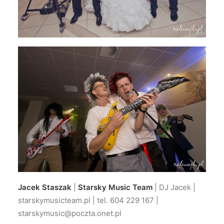
Jacek Staszak
|
Starsky Music Team
| DJ Jacek |
starskymusicteam.pl | tel. 604 229 167 |
starskymusic@poczta.onet.pl