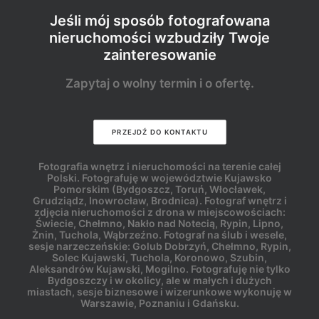
Jeśli mój sposób fotografowana
nieruchomości wzbudziły Twoje
zainteresowanie
Zapytaj o wolny termin i o ofertę.
PRZEJDŹ DO KONTAKTU
Fotografia wnętrz i nieruchomości na terenie całej
Polski. Fotografuję w województwie Kujawsko
Pomorskim (Bydgoszcz, Toruń, Włocławek,
Grudziądz, Inowrocław, Brodnica). Fotograf wnętrz i
zdjęcia nieruchomości z drona w miejscowościach:
Świecie, Chełmno, Nakło nad Notecią, Rypin, Lipno,
Żnin, Tuchola, Wąbrzeźno. Fotograf na ślub i wesele,
sesje narzeczeńskie: Golub Dobrzyń, Chełmno, Rypin,
Solec Kujawski, Tuchola, Koronowo, Szubin,
Aleksandrów Kujawski, Mogilno. Fotografuję nie tylko
Bydgoszczy i w okolicy, ale w małych i dużych
miastach, sesje biznesowe i wizerunkowe wykonuję w
Warszawie, Poznaniu i Gdańsku.