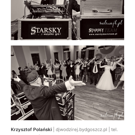
Krzysztof Polański
| djwodzirej.bydgoszcz.pl | tel.