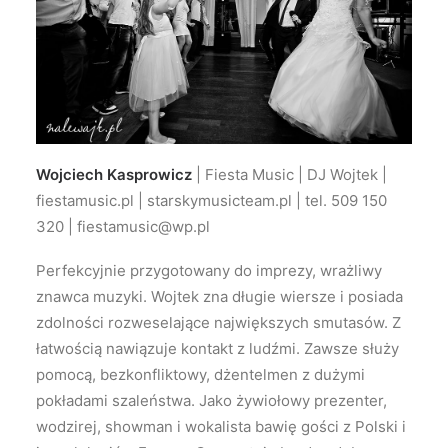
Wojciech Kasprowicz
| Fiesta Music | DJ Wojtek |
fiestamusic.pl | starskymusicteam.pl | tel. 509 150
320 | fiestamusic@wp.pl
Perfekcyjnie przygotowany do imprezy, wrażliwy
znawca muzyki. Wojtek zna długie wiersze i posiada
zdolności rozweselające największych smutasów. Z
łatwością nawiązuje kontakt z ludźmi. Zawsze służy
pomocą, bezkonfliktowy, dżentelmen z dużymi
pokładami szaleństwa. Jako żywiołowy prezenter,
wodzirej, showman i wokalista bawię gości z Polski i