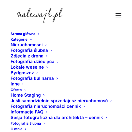
Strona główna
Kategorie
fotograf-wnetrz-wloclawek
Nieruchomosci
Fotografia ślubna
Strona Główna
nieruchomosci
Zdjęcia z drona
Sesje fotograficzne wnętrz | Fotograf mieszkań,
Fotografia dziecięca
Lokale weselne
apartamentów, domów, biur, hoteli i innych nieruchomości
Bydgoszcz
fotograf-wnetrz-wloclawek
Fotografia kulinarna
Inne
Oferta
Home Staging
Jeśli samodzielnie sprzedajesz nieruchomość
Fotografia nieruchomości cennik
Informacje FAQ
Sesja fotograficzna dla architekta – cennik
Fotografia ślubna
O mnie