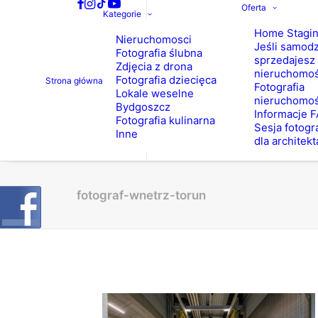
Oferta
Kategorie
Home Stagi
Nieruchomosci
Jeśli samodz
Fotografia ślubna
sprzedajesz
Zdjęcia z drona
nieruchomo
Fotografia dziecięca
Strona główna
Fotografia
Lokale weselne
nieruchomoś
Bydgoszcz
Informacje 
Fotografia kulinarna
Sesja fotogr
Inne
dla architekt
fotograf-wnetrz-torun