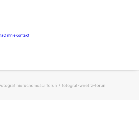
na
O mnie
Kontakt
Fotograf nieruchomości Toruń
fotograf-wnetrz-torun