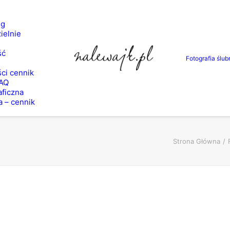
ng
ielnie
ść
Fotografia ślub
ci cennik
FAQ
aficzna
a – cennik
Strona Główna