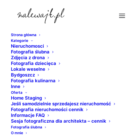
Strona główna
Kategorie
drewniany-stol
Nieruchomosci
Fotografia ślubna
Strona Główna
nieruchomosci
Zdjęcia z drona
Fotografia produktowa wyposażenia mieszkań, domów,
Fotografia dziecięca
Lokale weselne
sklepów, biur, hoteli i lokali usługowych
Bydgoszcz
drewniany-stol
Fotografia kulinarna
Inne
Oferta
Home Staging
Jeśli samodzielnie sprzedajesz nieruchomość
Fotografia nieruchomości cennik
Informacje FAQ
Sesja fotograficzna dla architekta – cennik
Fotografia ślubna
O mnie