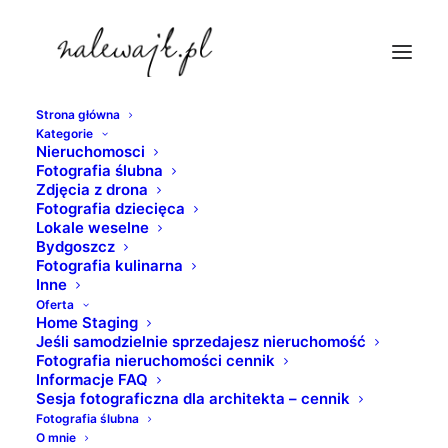
Strona główna
Kategorie
kute-elementy-stolu
Nieruchomosci
Fotografia ślubna
Strona Główna
nieruchomosci
Zdjęcia z drona
Fotografia produktowa wyposażenia mieszkań, domów,
Fotografia dziecięca
Lokale weselne
sklepów, biur, hoteli i lokali usługowych
Bydgoszcz
kute-elementy-stolu
Fotografia kulinarna
Inne
Oferta
Home Staging
Jeśli samodzielnie sprzedajesz nieruchomość
Fotografia nieruchomości cennik
Informacje FAQ
Sesja fotograficzna dla architekta – cennik
Fotografia ślubna
O mnie