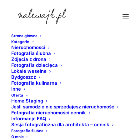
Strona główna
Kategorie
fotograf-nieruchomosci-gdansk
Nieruchomosci
Fotografia ślubna
Strona Główna
nieruchomosci
Zdjęcia z drona
Apartament na wynajem w prestiżowej lokalizacji | Sesje
Fotografia dziecięca
Lokale weselne
fotograficzne mieszkań, domów i innych nieruchomości
Bydgoszcz
fotograf-nieruchomosci-gdansk
Fotografia kulinarna
Inne
Oferta
Home Staging
Jeśli samodzielnie sprzedajesz nieruchomość
Fotografia nieruchomości cennik
Informacje FAQ
Sesja fotograficzna dla architekta – cennik
Fotografia ślubna
O mnie