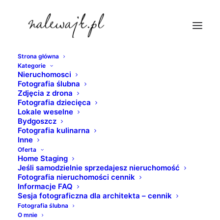
Strona główna
Kategorie
sesje-fotograficzne-wnetrz-gdynia
Nieruchomosci
Fotografia ślubna
Strona Główna
nieruchomosci
Zdjęcia z drona
Apartament na wynajem w prestiżowej lokalizacji | Sesje
Fotografia dziecięca
Lokale weselne
fotograficzne mieszkań, domów i innych nieruchomości
Bydgoszcz
sesje-fotograficzne-wnetrz-gdynia
Fotografia kulinarna
Inne
Oferta
Home Staging
Jeśli samodzielnie sprzedajesz nieruchomość
Fotografia nieruchomości cennik
Informacje FAQ
Sesja fotograficzna dla architekta – cennik
Fotografia ślubna
O mnie