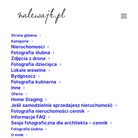
Strona główna
Kategorie
sesje-fotograficzne-wnetrz-poznan
Nieruchomosci
Fotografia ślubna
Strona Główna
nieruchomosci
Zdjęcia z drona
Apartament na wynajem w prestiżowej lokalizacji | Sesje
Fotografia dziecięca
Lokale weselne
fotograficzne mieszkań, domów i innych nieruchomości
Bydgoszcz
sesje-fotograficzne-wnetrz-poznan
Fotografia kulinarna
Inne
Oferta
Home Staging
Jeśli samodzielnie sprzedajesz nieruchomość
Fotografia nieruchomości cennik
Informacje FAQ
Sesja fotograficzna dla architekta – cennik
Fotografia ślubna
O mnie